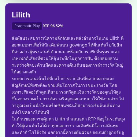
▶
Lilith
Pragmatic Play
RTP 96.52%
สัมผัสประสบการณ์ความลึกลับและพลังอำนาจในเกม Lilith ที่
ออกแบบมาเพื่อให้นักเดิมพันบน gowingo ได้ตื่นเต้นไปกับธีม
ปีศาจสาวผู้ทรงเสน่ห์ ตัวเกมมาพร้อมกับกราฟิกที่หรูหราและ
เอฟเฟกต์เสียงที่ชวนให้ลุ้นระทึกในทุกการปั่น ซึ่งผสมผสาน
ระหว่างศิลปะด้านมืดและความตื่นเต้นของการล่ารางวัลใหญ่
ได้อย่างลงตัว
ระบบการเล่นเน้นไปที่กลไกการจ่ายเงินที่หลากหลายและ
สัญลักษณ์พิเศษที่จะช่วยเพิ่มโอกาสในการชนะรางวัล โดย
เฉพาะฟีเจอร์ตัวคูณที่สามารถทวีคูณเงินรางวัลของคุณให้สูง
ขึ้นอย่างรวดเร็ว การจัดวางรีลถูกออกแบบมาให้ใช้งานง่าย ไม่
ว่าคุณจะเป็นมือใหม่หรือเซียนพนันก็สามารถเริ่มต้นเส้นทาง
แห่งโชคลาภได้ทันที
ในด้านของความคุ้มค่า Lilith นำเสนอค่า RTP ที่อยู่ในระดับสูง
ทำให้ผู้เล่นมั่นใจได้ว่าทุกยอดการวางเดิมพันมีโอกาสคืนทุน
และทำกำไรได้จริง นอกจากนี้ความผันผวนของเกมยังถูกปรับจู