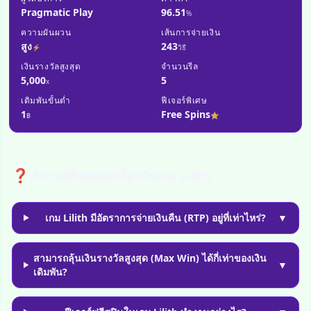
Pragmatic Play
96.51
%
ความผันผวน
เส้นการจ่ายเงิน
สูง
243
⚡
วิธี
เงินรางวัลสูงสุด
จำนวนรีล
5,000
5
x
เดิมพันขั้นต่ำ
ฟีเจอร์พิเศษ
1
Free Spins
฿
⭐
❓
คำถามที่พบบ่อยเกี่ยวกับเกม Lilith
เกม Lilith มีอัตราการจ่ายเงินคืน (RTP) อยู่ที่เท่าไหร่?
▼
สามารถลุ้นเงินรางวัลสูงสุด (Max Win) ได้กี่เท่าของเงิน
▼
เดิมพัน?