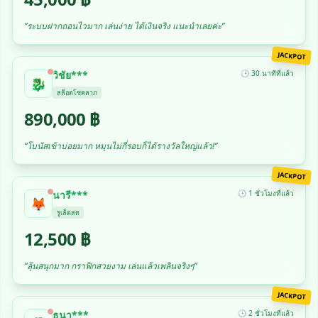
“ระบบฝากถอนไวมาก เล่นง่าย ได้เงินจริง แนะนำเลยค่ะ”
JACKPOT
วิชัย***
🕒 30 นาทีที่แล้ว
🐉
สล็อตโชคลาภ
890,000 ฿
“โบนัสเข้าบ่อยมาก หมุนไม่กี่รอบก็ได้รางวัลใหญ่แล้ว!”
JACKPOT
นารี***
🕒 1 ชั่วโมงที่แล้ว
🦊
รูเล็ตสด
12,500 ฿
“ลุ้นสนุกมาก กราฟิกสวยงาม เล่นแล้วเพลินจริงๆ”
JACKPOT
ธนา***
🕒 2 ชั่วโมงที่แล้ว