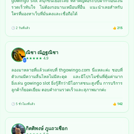
gowingo slot สนุกขึ้นเยอะเลย ที่สำคัญคือระบบฝาก-ถอนเงิน
รวดเร็วทันใจ ไม่ต้องรอนานเหมือนที่อื่น แนะนำเลยสำหรับ
ใครที่มองหาเว็บที่มั่นคงและเชื่อถือได้
🕒 2 วันที่แล้ว
👍 215
ณิชา ณัฏฐณิชา
★★★★★
4.9
✓
ลองมาหลายที่แล้วแต่จบที่ thgowingo.com นี่แหละค่ะ ชอบที่
ตัวเกมมีความลื่นไหลไม่มีสะดุด และมีโปรโมชั่นที่คุ้มค่ามาก
ยิ่งเล่น gowingo slot ยิ่งรู้สึกว่ามีโอกาสชนะสูงขึ้น การบริการ
ลูกค้าก็ยอดเยี่ยม ตอบคำถามรวดเร็วและสุภาพมากค่ะ
🕒 5 ชั่วโมงที่แล้ว
👍 142
กิตติพงษ์ ภูแถวเชือก