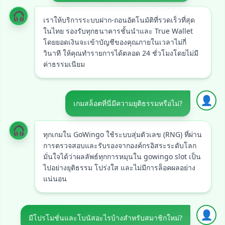
🎧
เราให้บริการระบบฝาก-ถอนอัตโนมัติที่รวดเร็วที่สุด
ในไทย รองรับทุกธนาคารชั้นนำและ True Wallet
โดยยอดเงินจะเข้าบัญชีของคุณภายในเวลาไม่กี่
วินาที ให้คุณทำรายการได้ตลอด 24 ชั่วโมงโดยไม่มี
ค่าธรรมเนียม
👤
เกมสล็อตที่นี่มีความยุติธรรมหรือไม่?
🎧
ทุกเกมใน GoWingo ใช้ระบบสุ่มตัวเลข (RNG) ที่ผ่าน
การตรวจสอบและรับรองจากองค์กรอิสระระดับโลก
มั่นใจได้ว่าผลลัพธ์ทุกการหมุนใน gowingo slot เป็น
ไปอย่างยุติธรรม โปร่งใส และไม่มีการล็อคผลอย่าง
แน่นอน
👤
มีโปรโมชั่นและโบนัสอะไรบ้างสำหรับสมาชิกใหม่?