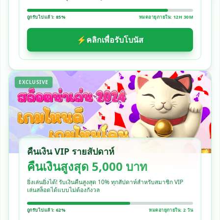
ถูกรับไปแล้ว: 85%
หมดอายุภายใน: 12H 30M
⚡
คลิกเพื่อรับโบนัส
EXCLUSIVE
คืนเงิน VIP รายสัปดาห์
คืนเงินสูงสุด 5,000 บาท
ยิ่งเล่นยิ่งได้! รับเงินคืนสูงสุด 10% ทุกสัปดาห์สำหรับสมาชิก VIP
เล่นสล็อตได้แบบไม่ต้องกังวล
ถูกรับไปแล้ว: 62%
หมดอายุภายใน: 2 วัน