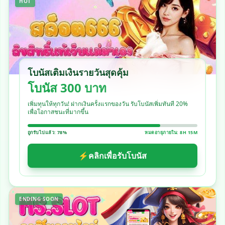
HOT
โบนัสเติมเงินรายวันสุดคุ้ม
โบนัส 300 บาท
เพิ่มทุนให้ทุกวัน! ฝากเงินครั้งแรกของวัน รับโบนัสเพิ่มทันที 20%
เพื่อโอกาสชนะที่มากขึ้น
ถูกรับไปแล้ว: 78%
หมดอายุภายใน: 8H 15M
⚡
คลิกเพื่อรับโบนัส
ENDING SOON