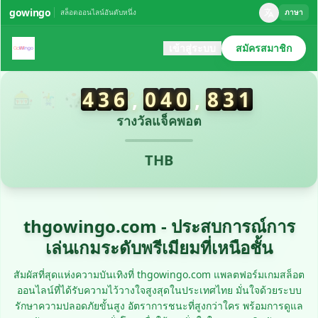
สม** ถอนเงินสำเร็จ 1,200 THB
gowingo
สล็อตออนไลน์อันดับหนึ่ง
ภาษา
วิ** รับโบนัส 500 THB
กน** ถอนเงินสำเร็จ 3,500 THB
เข้าสู่ระบบ
สมัครสมาชิก
นร** ชนะรางวัล 10,000 THB
ปณ** ฝากเงินสำเร็จ 2,000 THB
ชวนเพื่อนเล่น
ธน** ถอนเงินสำเร็จ 4,500 THB
4
3
5
,
9
5
5
,
7
1
4
🎰 🃏 🎲 💰 🏆
gowingo รับฟรี 228
📥
สม** ถอนเงินสำเร็จ 1,200 THB
ชย** รับโบนัส 300 THB
รางวัลแจ็คพอต
วร** ชนะรางวัล 2,200 THB
มล** ถอนเงินสำเร็จ 8,000 THB
THB
อภ** ฝากเงินสำเร็จ 1,000 THB
สิ** ถอนเงินสำเร็จ 15,000 THB
ภท** รับโบนัส 600 THB
จิ** ชนะรางวัล 1,200 THB
thgowingo.com - ประสบการณ์การ
รต** ถอนเงินสำเร็จ 2,800 THB
เล่นเกมระดับพรีเมียมที่เหนือชั้น
ณภ** ฝากเงินสำเร็จ 5,000 THB
กม** ถอนเงินสำเร็จ 7,500 THB
สัมผัสที่สุดแห่งความบันเทิงที่ thgowingo.com แพลตฟอร์มเกมสล็อต
พร** รับโบนัส 1,000 THB
ออนไลน์ที่ได้รับความไว้วางใจสูงสุดในประเทศไทย มั่นใจด้วยระบบ
อน** ชนะรางวัล 30,000 THB
รักษาความปลอดภัยขั้นสูง อัตราการชนะที่สูงกว่าใคร พร้อมการดูแล
ศศ** ถอนเงินสำเร็จ 1,100 THB