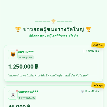
———— 🏆 ————
🏆 ข่าวยอดผู้ชนะรางวัลใหญ่ 🏆
อัปเดตล่าสุดจากผู้โชคดีที่ชนะรางวัลจริง
JACKPOT
สมชาย***
🕒 5 นาทีที่แล้ว
🐯
Gowingo Slot
1,250,000 ฿
“แตกหนักมาก! ไม่คิดว่าจะได้แจ็คพอตใหญ่ขนาดนี้ ประทับใจสุดๆ”
JACKPOT
กนกวรรณ***
🕒 12 นาทีที่แล้ว
🐰
บาคาร่าออนไลน์
45,000 ฿