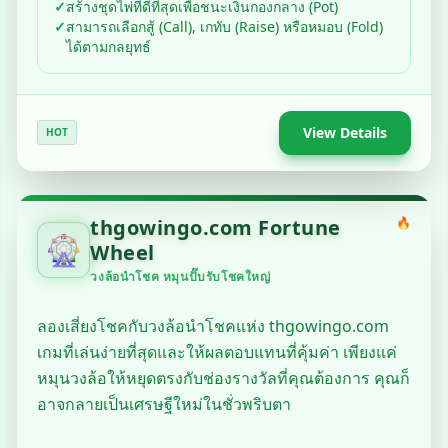
สร้างชุดไพ่ที่ดีที่สุดเพื่อชนะเงินกองกลาง (Pot)
สามารถเลือกสู้ (Call), เกทับ (Raise) หรือหมอบ (Fold)
ได้ตามกลยุทธ์
View Details
HOT
thgowingo.com Fortune
🔥
🎡
Wheel
วงล้อนำโชค หมุนปั๊บรับโชคใหญ่
ลองเสี่ยงโชคกับวงล้อนำโชคแห่ง thgowingo.com
เกมที่เล่นง่ายที่สุดและให้ผลตอบแทนที่คุ้มค่า เพียงแค่
หมุนวงล้อให้หยุดตรงกับช่องรางวัลที่คุณต้องการ คุณก็
อาจกลายเป็นเศรษฐีใหม่ในชั่วพริบตา