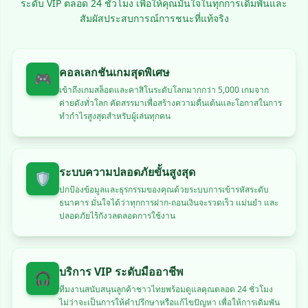
ระดับ VIP ตลอด 24 ชั่วโมง เพื่อให้คุณมั่นใจในทุกการเดิมพันและ
พง** ฝากเงินสำเร็จ 4,000 THB
สัมผัสประสบการณ์การชนะที่แท้จริง
นภ** ถอนเงินสำเร็จ 6,200 THB
กม** รับโบนัส 200 THB
ฐา** ชนะรางวัล 5,500 THB
คอลเลกชันเกมสุดพิเศษ
🎮
ลล** ถอนเงินสำเร็จ 9,000 THB
เข้าถึงเกมสล็อตและคาสิโนระดับโลกมากกว่า 5,000 เกมจาก
ปภ** ฝากเงินสำเร็จ 1,500 THB
ค่ายดังทั่วโลก คัดสรรมาเพื่อสร้างความตื่นเต้นและโอกาสในการ
วส** ถอนเงินสำเร็จ 3,300 THB
ทำกำไรสูงสุดสำหรับผู้เล่นทุกคน
จิ** รับโบนัส 400 THB
ริน** ชนะรางวัล 12,000 THB
ชล** ถอนเงินสำเร็จ 2,100 THB
ระบบความปลอดภัยขั้นสูงสุด
🛡️
อั** ฝากเงินสำเร็จ 10,000 THB
ปกป้องข้อมูลและธุรกรรมของคุณด้วยระบบการเข้ารหัสระดับ
นล** ถอนเงินสำเร็จ 5,800 THB
ธนาคาร มั่นใจได้ว่าทุกการฝาก-ถอนเงินจะรวดเร็ว แม่นยำ และ
พช** รับโบนัส 700 THB
ปลอดภัยไร้กังวลตลอดการใช้งาน
สร** ชนะรางวัล 8,000 THB
กม** ถอนเงินสำเร็จ 4,200 THB
ธน** ฝากเงินสำเร็จ 2,500 THB
บริการ VIP ระดับมืออาชีพ
🎧
มล** ถอนเงินสำเร็จ 1,800 THB
ทีมงานสนับสนุนลูกค้าชาวไทยพร้อมดูแลคุณตลอด 24 ชั่วโมง
ปณ** รับโบนัส 500 THB
ไม่ว่าจะเป็นการให้คำปรึกษาหรือแก้ไขปัญหา เพื่อให้การเดิมพัน