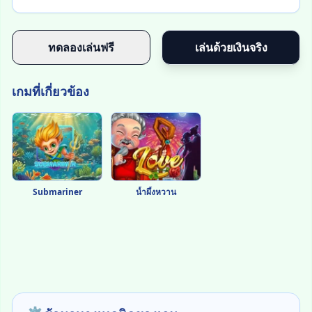
ทดลองเล่นฟรี
เล่นด้วยเงินจริง
เกมที่เกี่ยวข้อง
Submariner
น้ำผึ้งหวาน