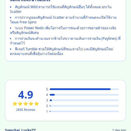
สัญลักษณ์ Wild สามารถใช้แทนที่สัญลักษณ์อื่นๆ ได้ทั้งหมด ยกเว้น
Scatter
การปรากฏของสัญลักษณ์ Scatter ตามจำนวนที่กำหนดจะเปิดใช้งาน
โหมด Free Spins
ระบบ Power Reels เพิ่มโอกาสในการชนะด้วยการขยายตัวของวงล้อ
หรือสัญลักษณ์พิเศษ
การจ่ายเงินจะคำนวณจากซ้ายไปขวาตามเส้นการจ่ายเงิน (Paylines) ที่
กำหนดไว้
ฟีเจอร์ Tumble ช่วยให้สัญลักษณ์ที่ชนะหายไป และมีสัญลักษณ์ใหม่
ตกลงมาแทนที่เพื่อลุ้นรางวัลต่อเนื่อง
5
4.9
4
3
⭐⭐⭐⭐⭐
2
2840 Reviews
1
Somchai_Lucky77
1 day ago