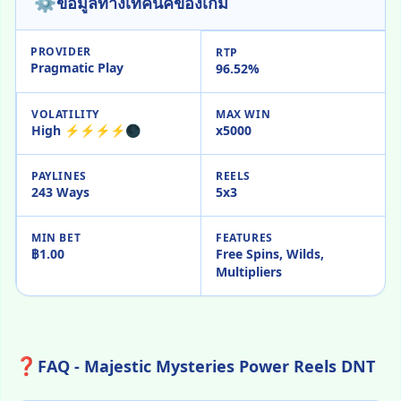
⚙️
ข้อมูลทางเทคนิคของเกม
PROVIDER
RTP
Pragmatic Play
96.52%
VOLATILITY
MAX WIN
High ⚡⚡⚡⚡🌑
x5000
PAYLINES
REELS
243 Ways
5x3
MIN BET
FEATURES
฿1.00
Free Spins, Wilds,
Multipliers
❓
FAQ - Majestic Mysteries Power Reels DNT