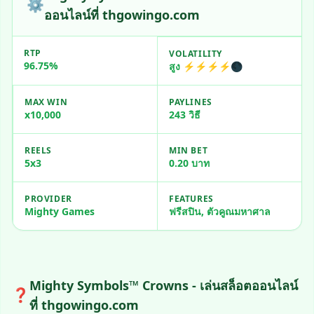
⚙️
ออนไลน์ที่ thgowingo.com
RTP
VOLATILITY
96.75%
สูง ⚡⚡⚡⚡🌑
MAX WIN
PAYLINES
x10,000
243 วิธี
REELS
MIN BET
5x3
0.20 บาท
PROVIDER
FEATURES
Mighty Games
ฟรีสปิน, ตัวคูณมหาศาล
Mighty Symbols™ Crowns - เล่นสล็อตออนไลน์
❓
ที่ thgowingo.com