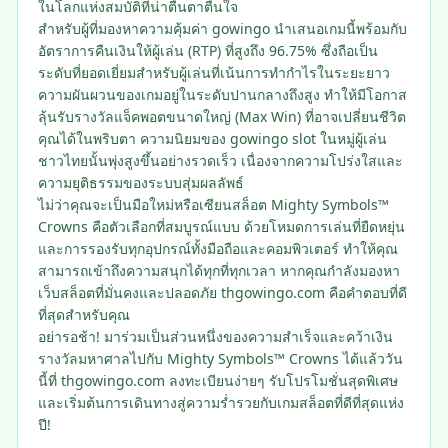
ในโลกแห่งสมบัติที่น่าตื่นตาตื่นใจ
สำหรับผู้ที่มองหาความคุ้มค่า gowingo นำเสนอเกมนี้พร้อมกับ
อัตราการคืนเงินให้ผู้เล่น (RTP) ที่สูงถึง 96.75% ซึ่งถือเป็น
ระดับที่ยอดเยี่ยมสำหรับผู้เล่นที่เน้นการทำกำไรในระยะยาว
ความผันผวนของเกมอยู่ในระดับปานกลางถึงสูง ทำให้มีโอกาส
ลุ้นรับรางวัลแจ็คพอตขนาดใหญ่ (Max Win) ที่อาจเปลี่ยนชีวิต
คุณได้ในพริบตา ความนิยมของ gowingo slot ในหมู่ผู้เล่น
ชาวไทยนั้นพุ่งสูงขึ้นอย่างรวดเร็ว เนื่องจากความโปร่งใสและ
ความยุติธรรมของระบบสุ่มผลลัพธ์
ไม่ว่าคุณจะเป็นมือใหม่หรือเซียนสล็อต Mighty Symbols™
Crowns คือตัวเลือกที่สมบูรณ์แบบ ด้วยโหมดการเล่นที่ยืดหยุ่น
และการรองรับทุกอุปกรณ์ทั้งมือถือและคอมพิวเตอร์ ทำให้คุณ
สามารถเข้าถึงความสนุกได้ทุกที่ทุกเวลา หากคุณกำลังมองหา
เว็บสล็อตที่มั่นคงและปลอดภัย thgowingo.com คือคำตอบที่ดี
ที่สุดสำหรับคุณ
อย่ารอช้า! มาร่วมเป็นส่วนหนึ่งของความสำเร็จและคว้าเงิน
รางวัลมหาศาลไปกับ Mighty Symbols™ Crowns ได้แล้ววัน
นี้ที่ thgowingo.com ลงทะเบียนง่ายๆ รับโปรโมชั่นสุดพิเศษ
และเริ่มต้นการเดินทางสู่ความร่ำรวยกับเกมสล็อตที่ดีที่สุดแห่ง
ปี!