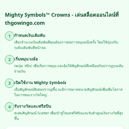
Mighty Symbols™ Crowns - เล่นสล็อตออนไลน์ที่
thgowingo.com
กำหนดเงินเดิมพัน
1
เลือกจำนวนเงินเดิมพันที่คุณต้องการต่อการหมุนหนึ่งครั้ง โดยใช้ปุ่มปรับ
ระดับเดิมพันที่หน้าจอ
เริ่มหมุนวงล้อ
2
กดปุ่ม 'สปิน' เพื่อเริ่มการหมุน และลุ้นให้สัญลักษณ์ที่เหมือนกันปรากฏบนเส้น
จ่ายเงิน
เปิดใช้งาน Mighty Symbols
3
เมื่อสัญลักษณ์พิเศษปรากฏขึ้น จะมีการขยายขนาดสัญลักษณ์เพื่อเพิ่มโอกาส
ในการชนะรางวัลใหญ่
รับรางวัลและฟรีสปิน
4
สะสมสัญลักษณ์ Scatter เพื่อเข้าสู่โหมดฟรีสปินและรับตัวคูณเงินรางวัลที่สูง
ขึ้น