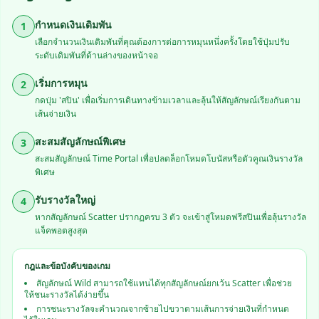
กำหนดเงินเดิมพัน
1
เลือกจำนวนเงินเดิมพันที่คุณต้องการต่อการหมุนหนึ่งครั้งโดยใช้ปุ่มปรับ
ระดับเดิมพันที่ด้านล่างของหน้าจอ
เริ่มการหมุน
2
กดปุ่ม 'สปิน' เพื่อเริ่มการเดินทางข้ามเวลาและลุ้นให้สัญลักษณ์เรียงกันตาม
เส้นจ่ายเงิน
สะสมสัญลักษณ์พิเศษ
3
สะสมสัญลักษณ์ Time Portal เพื่อปลดล็อกโหมดโบนัสหรือตัวคูณเงินรางวัล
พิเศษ
รับรางวัลใหญ่
4
หากสัญลักษณ์ Scatter ปรากฏครบ 3 ตัว จะเข้าสู่โหมดฟรีสปินเพื่อลุ้นรางวัล
แจ็คพอตสูงสุด
กฎและข้อบังคับของเกม
สัญลักษณ์ Wild สามารถใช้แทนได้ทุกสัญลักษณ์ยกเว้น Scatter เพื่อช่วย
ให้ชนะรางวัลได้ง่ายขึ้น
การชนะรางวัลจะคำนวณจากซ้ายไปขวาตามเส้นการจ่ายเงินที่กำหนด