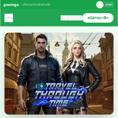
gowingo
สล็อตออนไลน์อันดับหนึ่ง
ภาษา
เข้าสู่ระบบ
สมัครสมาชิก